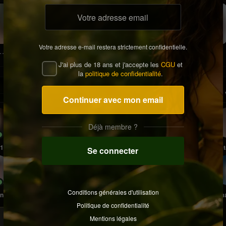
Votre adresse e-mail restera strictement confidentielle.
Reheaiah3899365783
Jacob34
Aurelien511
Koko423
Malemaiah63927
42, Fortaleza
38, Zwolle
20, Paris 04 Hôtel-De-Ville
22, Jerusalem
47, Mirassol
J'ai plus de 18 ans et j'accepte les
CGU
et
la
politique de confidentialité
.
Meilleures photos
Près de
Noter
Continuer avec mon email
4.6
Mariedalila20
Déjà membre ?
F | 35 | Célibataire
79
Realdealali
Anstara
Bordeaux
Se connecter
Voir Le Profil
Conditions générales d'utilisation
n41
Chrissyboo24
Armand
Politique de confidentialité
Passer
Mentions légales