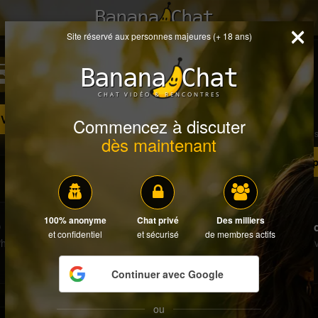
Banana Chat
✕
Site réservé aux personnes majeures (+ 18 ans)
0
0
Banana Chat
Demandes en attente
Visite
CHAT VIDÉO & RENCONTRES
Profi
Voir les demandes
Voir les visites
Commencez à discuter
Ajoutez plu
dès maintenant
Compl
100% anonyme
Chat privé
Des milliers
0
0
Tolérance
Mode d
et confidentiel
et sécurisé
de membres actifs
hotos
Vidéos
Tout
Désacti
publics
Continuer avec Google
ou