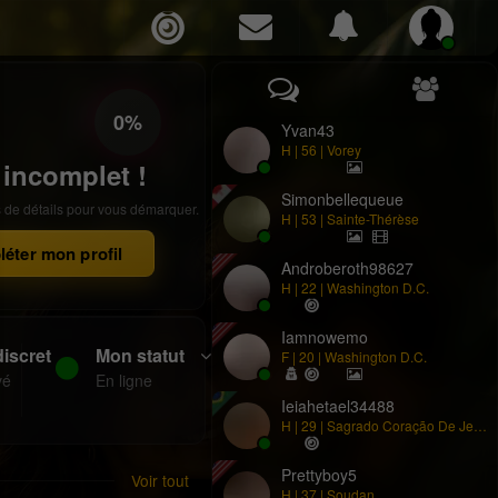
0%
Yvan43
H | 56 | Vorey
l incomplet !
Simonbellequeue
s de détails pour vous démarquer.
H | 53 | Sainte-Thérèse
éter mon profil
Androberoth98627
H | 22 | Washington D.c.
Iamnowemo
iscret
Mon statut
F | 20 | Washington D.c.
vé
En ligne
Ieiahetael34488
H | 29 | Sagrado Coração De Jesus
Prettyboy5
Voir tout
H | 37 | Soudan