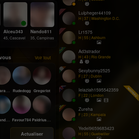
Lulpheger44109
H | 37 | Washington D.c.
Alceu343
Nando811
Lr1575
H | 55 | Ashburn
45, Cascavel
35, Campinas
Ad3strador
 vous
H | 43 | Rio Grande
Voir tout
Sexybunny2525
F | 27 | Dublin
NOUVEAU
Ieiaziah1595542359
n17135
Rudedogg
Gregsriot
F | 22 | London
Zureha
F | 23 | Kampala
o452
Favour784
Paidrius69687
Yedel9659683423
Actualiser
H | 55 | Guebwiller