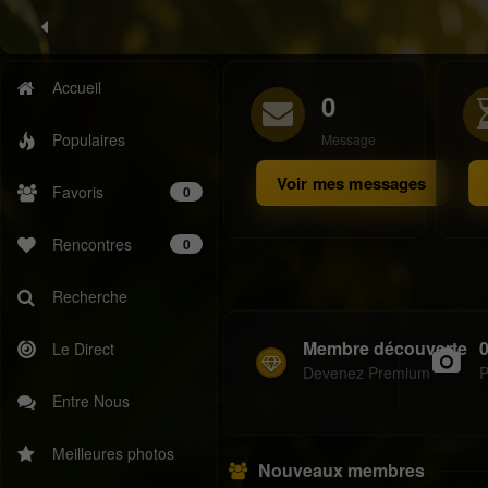
Accueil
0
Populaires
Message
Voir mes messages
Favoris
0
Rencontres
0
Recherche
Membre découverte
Le Direct
Devenez Premium
P
Entre Nous
Meilleures photos
Nouveaux membres