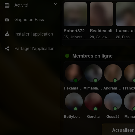
Activité
Gagne un Pass
Robert872
Realdealali
Lucas_almeida
Installer l'application
35, Universidad
28, Galloway Heights
20, Dias
Partager l'application
Membres en ligne
Hekamael89523
Mimabiah70573
Andramelial37270
Frank316
Bettyboop59
Gordita
Guss25
Mama
Actualiser